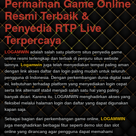
Permainan Game Online
Resmi Terbaik &
Penyedia RTP Live
Terpercaya
LOGAMWIN
adalah salah satu platform situs penyedia game
online resmi terlengkap dan terbaik di penjuru situs website
lainnya.
Logamwin
juga telah menyediakan tempat paling aman
dengan link akses daftar dan login paling mudah untuk seluruh
pengguna di Indonesia. Dengan perkembangan dunia digital saat
ini, kebutuhan terhadap platform yang menyediakan login cepat
serta link alternatif stabil menjadi salah satu hal yang paling
banyak dicari. Karena itu, LOGAMWIN menghadirkan akses yang
fleksibel melalui halaman login dan daftar yang dapat digunakan
kapan saja.
Sebagai bagian dari perkembangan game online,
LOGAMWIN
juga menghadirkan berbagai fitur seperti demo slot dan slot
online yang dirancang agar pengguna dapat memahami