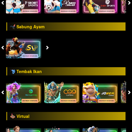
Sabung Ayam
Tembak Ikan
Virtual