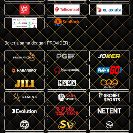
Bekerja sama dengan PROVIDER :