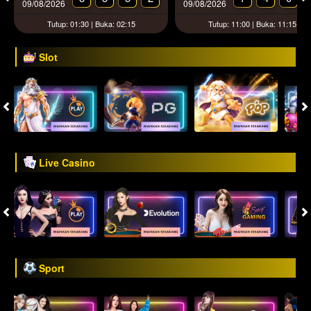
09/08/2026
09/08/2026
Tutup: 01:30 | Buka: 02:15
Tutup: 11:00 | Buka: 11:15
Slot
Live Casino
Sport